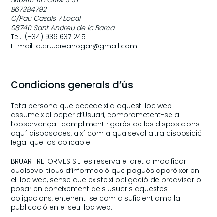
BRUART REFORMES S.L
B67384792
C/Pau Casals 7 Local
08740 Sant Andreu de la Barca
Tel.: (+34) 936 637 245
E-mail: a.bru.creahogar@gmail.com
Condicions generals d’ús
Tota persona que accedeixi a aquest lloc web
assumeix el paper d’Usuari, comprometent-se a
l’observança i compliment rigorós de les disposicions
aquí disposades, així com a qualsevol altra disposició
legal que fos aplicable.
BRUART REFORMES S.L. es reserva el dret a modificar
qualsevol tipus d’informació que pogués aparèixer en
el lloc web, sense que existeixi obligació de preavisar o
posar en coneixement dels Usuaris aquestes
obligacions, entenent-se com a suficient amb la
publicació en el seu lloc web.