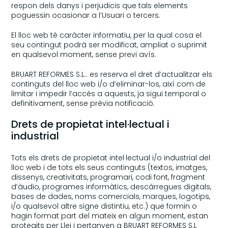
respon dels danys i perjudicis que tals elements
poguessin ocasionar a l’Usuari o tercers.
El lloc web té caràcter informatiu, per la qual cosa el
seu contingut podrà ser modificat, ampliat o suprimit
en qualsevol moment, sense previ avís.
BRUART REFORMES S.L.. es reserva el dret d’actualitzar els
continguts del lloc web i/o d’eliminar-los, així com de
limitar i impedir l’accés a aquests, ja sigui temporal o
definitivament, sense prèvia notificació.
Drets de propietat intel·lectual i
industrial
Tots els drets de propietat intel·lectual i/o industrial del
lloc web i de tots els seus continguts (textos, imatges,
dissenys, creativitats, programari, codi font, fragment
d’àudio, programes informàtics, descàrregues digitals,
bases de dades, noms comercials, marques, logotips,
i/o qualsevol altre signe distintiu, etc.) que formin o
hagin format part del mateix en algun moment, estan
protegits per Llei i pertanyen a BRUART REFORMES S.L