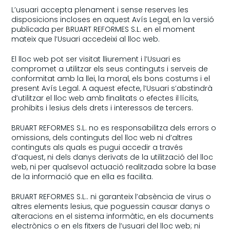
L’usuari accepta plenament i sense reserves les
disposicions incloses en aquest Avís Legal, en la versió
publicada per BRUART REFORMES S.L. en el moment
mateix que l’Usuari accedeixi al lloc web.
El lloc web pot ser visitat lliurement i l’Usuari es
compromet a utilitzar els seus continguts i serveis de
conformitat amb la llei, la moral, els bons costums i el
present Avís Legal. A aquest efecte, l’Usuari s’abstindrà
d’utilitzar el lloc web amb finalitats o efectes il·lícits,
prohibits i lesius dels drets i interessos de tercers.
BRUART REFORMES S.L. no es responsabilitza dels errors o
omissions, dels continguts del lloc web ni d’altres
continguts als quals es pugui accedir a través
d’aquest, ni dels danys derivats de la utilització del lloc
web, ni per qualsevol actuació realitzada sobre la base
de la informació que en ella es facilita.
BRUART REFORMES S.L.. ni garanteix l’absència de virus o
altres elements lesius, que poguessin causar danys o
alteracions en el sistema informàtic, en els documents
electrònics o en els fitxers de l’usuari del lloc web; ni